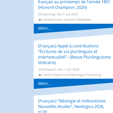
français au printemps de l’année 1801
(Honoré Champion, 2026)
Dienstag, der 7. Juli 2026
Publikationen unserer Mitglieder
Mehr...
(Français) Appel à contributions
“Écritures de soi plurilingues et
intertextualité”– (Revue Plurilinguisme
littéraire)
Mittwoch, der 1. Juli 2026
,
Call for Papers und Beiträge
Forschung
Mehr...
(Français) “Néologie et militantisme.
Nouvelles études”, Neologica 2026,
n°20