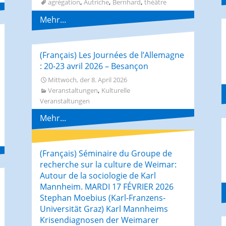
,
,
,
agrégation
Autriche
Bernhard
théâtre
Mehr...
(Français) Les Journées de l’Allemagne
: 20-23 avril 2026 – Besançon
Mittwoch, der 8. April 2026
,
Veranstaltungen
Kulturelle
Veranstaltungen
Mehr...
(Français) Séminaire du Groupe de
recherche sur la culture de Weimar:
Autour de la sociologie de Karl
Mannheim. MARDI 17 FÉVRIER 2026
Stephan Moebius (Karl-Franzens-
Universität Graz) Karl Mannheims
Krisendiagnosen der Weimarer