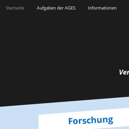
Springe
Startseite
Aufgaben der AGES
Informationen
zum
Inhalt
Veranstaltungen
Aufgaben der AGES
Forschung
Satzung
Lehre
Geschichte
Herausforderungen
Prix Pierre Grappin
Ve
Berufliche Laufbahn
Prix Geneviève
Bianquis
Hommage
Forschung
Informationsbriefe