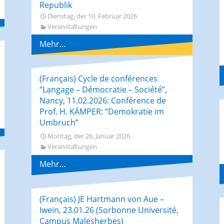
Republik
Dienstag, der 10. Februar 2026
Veranstaltungen
Mehr...
(Français) Cycle de conférences
“Langage – Démocratie – Société”,
Nancy, 11.02.2026: Conférence de
Prof. H. KÄMPER: “Demokratie im
Umbruch”
Montag, der 26. Januar 2026
Veranstaltungen
Mehr...
(Français) JE Hartmann von Aue –
Iwein, 23.01.26 (Sorbonne Université,
Campus Malesherbes)